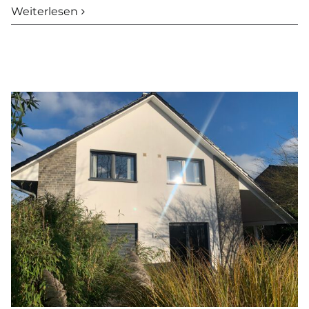
VERKAUFT
Weiterlesen
–
Mehrfamilienhau
mit
3
Wohneinheiten
in
Lütjensee