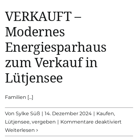
VERKAUFT –
Modernes
Energiesparhaus
zum Verkauf in
Lütjensee
Familien [...]
Von
Sylke Süß
|
14. Dezember 2024
|
Kaufen
,
für
Lütjensee
,
vergeben
|
Kommentare deaktiviert
VERK
Weiterlesen