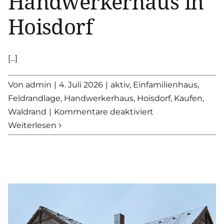
Handwerkerhaus in
Hoisdorf
[...]
Von
admin
|
4. Juli 2026
|
aktiv
,
Einfamilienhaus
,
Feldrandlage
,
Handwerkerhaus
,
Hoisdorf
,
Kaufen
,
für
Waldrand
|
Kommentare deaktiviert
RESERVIERT:
Weiterlesen
Handwerkerhaus
in
Hoisdorf