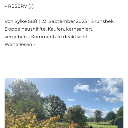
– RESERV [...]
Von
Sylke Süß
|
23. September 2025
|
Brunsbek
,
Doppelhaushälfte
,
Kaufen
,
kernsaniert
,
für
vergeben
|
Kommentare deaktiviert
VERKAUFT
Weiterlesen
–
Ein
Zuhause
mit
Seele
–
ländlich,
liebenswert
und
voller