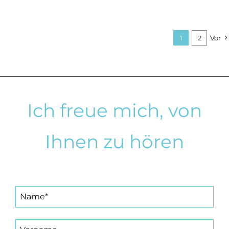
–
Moder
Energ
1
2
Vor
zum
Verkau
in
Lütjen
Ich freue mich, von
Ihnen zu hören