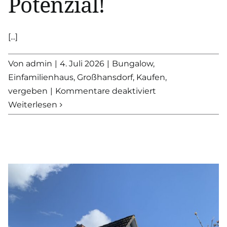
Potenzial!
[...]
Von
admin
|
4. Juli 2026
|
Bungalow
,
Einfamilienhaus
,
Großhansdorf
,
Kaufen
,
für
vergeben
|
Kommentare deaktiviert
VERKAUFT
Weiterlesen
–
Ein
Fall
für
2:
Kleiner
Bungalow
–