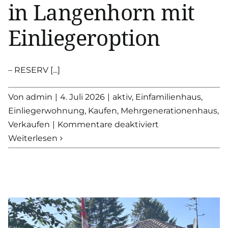
in Langenhorn mit
Einliegeroption
– RESERV [...]
Von
admin
|
4. Juli 2026
|
aktiv
,
Einfamilienhaus
,
Einliegerwohnung
,
Kaufen
,
Mehrgenerationenhaus
,
für
Verkaufen
|
Kommentare deaktiviert
RESERVIERT
Weiterlesen
–
Mehrgeneration
in
Langenhorn
mit
Einliegeroption