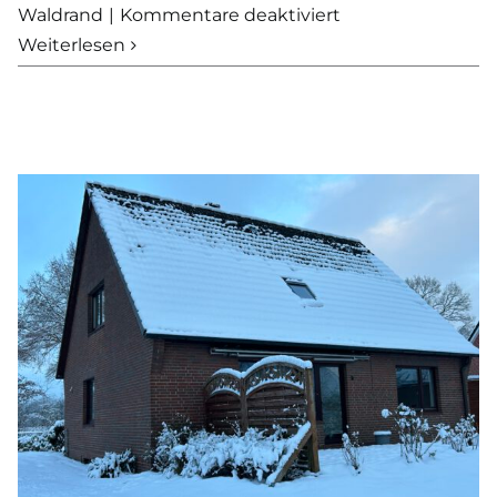
für
Waldrand
|
Kommentare deaktiviert
Grundstück
Weiterlesen
mit
Altbestand
in
Hoisdorf