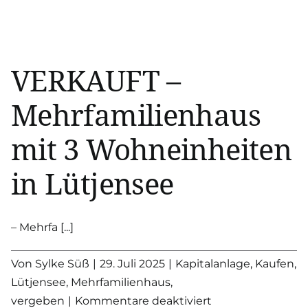
–
Einfamilienhaus
auf
großem
VERKAUFT –
Grundstück
in
Mehrfamilienhaus
Trittau
mit 3 Wohneinheiten
in Lütjensee
– Mehrfa [...]
Von
Sylke Süß
|
29. Juli 2025
|
Kapitalanlage
,
Kaufen
,
Lütjensee
,
Mehrfamilienhaus
,
für
vergeben
|
Kommentare deaktiviert