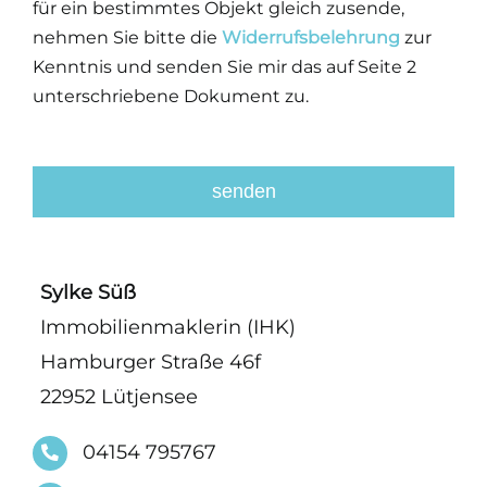
für ein bestimmtes Objekt gleich zusende,
nehmen Sie bitte die
Widerrufsbelehrung
zur
Kenntnis und senden Sie mir das auf Seite 2
unterschriebene Dokument zu.
senden
This
field
Sylke Süß
should
Immobilienmaklerin (IHK)
be
Hamburger Straße 46f
left
blank
22952 Lütjensee
04154 795767