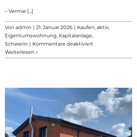
– Vermie [...]
Von
admin
|
21. Januar 2026
|
Kaufen
,
aktiv
,
Eigentumswohnung
,
Kapitalanlage
,
für
Schwerin
|
Kommentare deaktiviert
Ihre
Weiterlesen
erste
Kapitalanlage?
Eigentumswohn
in
Schwerin