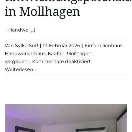
in Mollhagen
– Handwe [...]
Von
Sylke Süß
|
17. Februar 2026
|
Einfamilienhaus
,
Handwerkerhaus
,
Kaufen
,
Mollhagen
,
für
vergeben
|
Kommentare deaktiviert
VERKAUFT
Weiterlesen
–
Historisches
Einfamilienhaus
mit
Entwicklungspote
in
Mollhagen