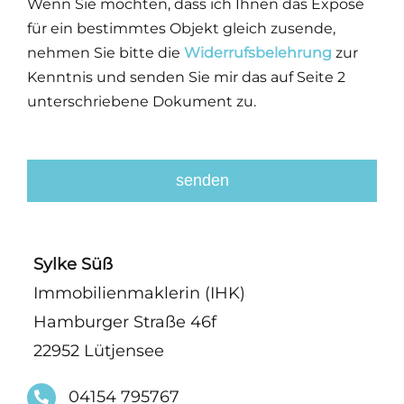
Wenn Sie möchten, dass ich Ihnen das Exposé
für ein bestimmtes Objekt gleich zusende,
nehmen Sie bitte die
Widerrufsbelehrung
zur
Kenntnis und senden Sie mir das auf Seite 2
unterschriebene Dokument zu.
senden
This
field
Sylke Süß
should
Immobilienmaklerin (IHK)
be
Hamburger Straße 46f
left
blank
22952 Lütjensee
04154 795767