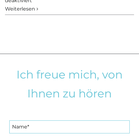
für
deaktiviert
VERKAUFT
Weiterlesen
–
Einfamilienhaus
auf
großem
Grundstück
in
Trittau
Ich freue mich, von
Ihnen zu hören