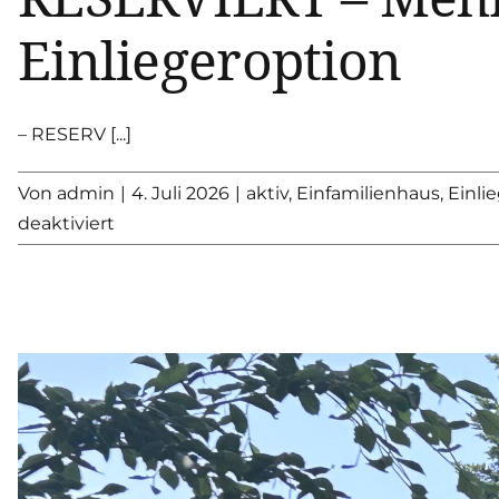
Einliegeroption
– RESERV [...]
Von
admin
|
4. Juli 2026
|
aktiv
,
Einfamilienhaus
,
Einl
für
deaktiviert
RESERVIERT
–
Mehrgenerationenhaus
in
Langenhorn
mit
Einliegeroption