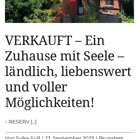
VERKAUFT – Ein
Zuhause mit Seele –
ländlich, liebenswert
und voller
Möglichkeiten!
– RESERV [...]
Von
Sylke Süß
|
23. September 2025
|
Brunsbek
,