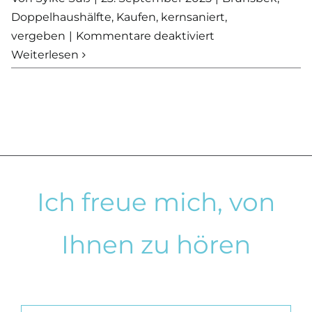
Doppelhaushälfte
,
Kaufen
,
kernsaniert
,
für
vergeben
|
Kommentare deaktiviert
VERKAUFT
Weiterlesen
–
Ein
Zuhause
mit
Seele
–
ländlich,
Ich freue mich, von
liebenswert
und
Ihnen zu hören
voller
Möglichkeiten!