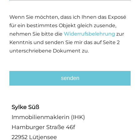
Wenn Sie möchten, dass ich Ihnen das Exposé
für ein bestimmtes Objekt gleich zusende,
nehmen Sie bitte die
Widerrufsbelehrung
zur
Kenntnis und senden Sie mir das auf Seite 2
unterschriebene Dokument zu.
senden
This
field
Sylke Süß
should
Immobilienmaklerin (IHK)
be
Hamburger Straße 46f
left
blank
22952 Lütjensee