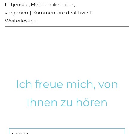
Lütjensee
,
Mehrfamilienhaus
,
für
vergeben
|
Kommentare deaktiviert
VERKAUFT
Weiterlesen
–
Mehrfamilienhau
mit
3
Wohneinheiten
in
Lütjensee
Ich freue mich, von
Ihnen zu hören