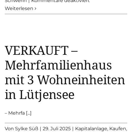
für
Schwerin
|
Kommentare deaktiviert
Ihre
Weiterlesen
erste
Kapitalanlage?
Eigentumswohn
in
VERKAUFT –
Schwerin
Mehrfamilienhaus
mit 3 Wohneinheiten
in Lütjensee
– Mehrfa [...]
Von
Sylke Süß
|
29. Juli 2025
|
Kapitalanlage
,
Kaufen
,