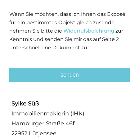
Wenn Sie möchten, dass ich Ihnen das Exposé
für ein bestimmtes Objekt gleich zusende,
nehmen Sie bitte die
Widerrufsbelehrung
zur
Kenntnis und senden Sie mir das auf Seite 2
unterschriebene Dokument zu.
senden
This
field
Sylke Süß
should
Immobilienmaklerin (IHK)
be
Hamburger Straße 46f
left
blank
22952 Lütjensee