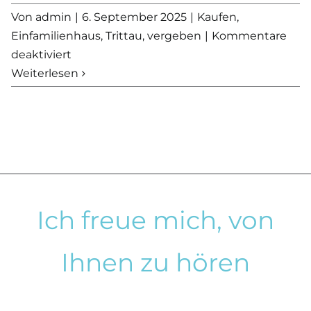
Von
admin
|
6. September 2025
|
Kaufen
,
Einfamilienhaus
,
Trittau
,
vergeben
|
Kommentare
für
deaktiviert
VERKAUFT
Weiterlesen
–
Einfamilienhaus
auf
großem
Grundstück
in
Trittau
Ich freue mich, von
Ihnen zu hören