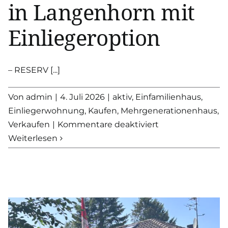
in Langenhorn mit
Einliegeroption
– RESERV [...]
Von
admin
|
4. Juli 2026
|
aktiv
,
Einfamilienhaus
,
Einliegerwohnung
,
Kaufen
,
Mehrgenerationenhaus
,
für
Verkaufen
|
Kommentare deaktiviert
RESERVIERT
Weiterlesen
–
Mehrgeneration
in
Langenhorn
mit
Einliegeroption