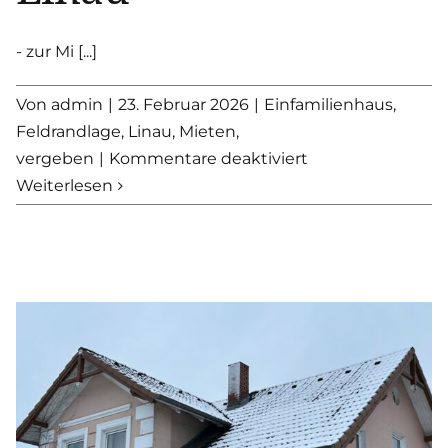
- zur Mi [...]
Von
admin
|
23. Februar 2026
|
Einfamilienhaus
,
Feldrandlage
,
Linau
,
Mieten
,
für
vergeben
|
Kommentare deaktiviert
VERMIETET
Weiterlesen
–
Freistehendes
Einfamilienhaus
in
Linau