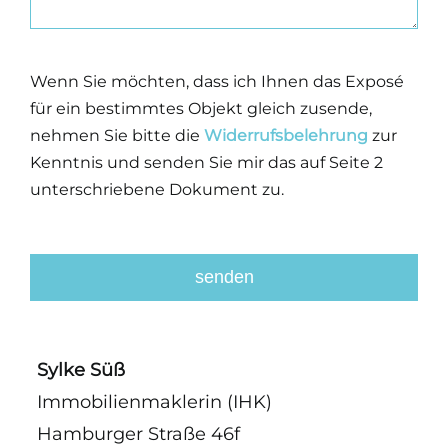
Wenn Sie möchten, dass ich Ihnen das Exposé
für ein bestimmtes Objekt gleich zusende,
nehmen Sie bitte die
Widerrufsbelehrung
zur
Kenntnis und senden Sie mir das auf Seite 2
unterschriebene Dokument zu.
senden
This
field
Sylke Süß
should
Immobilienmaklerin (IHK)
be
Hamburger Straße 46f
left