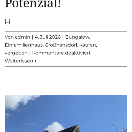
Potenzial!
[...]
Von
admin
|
4. Juli 2026
|
Bungalow
,
Einfamilienhaus
,
Großhansdorf
,
Kaufen
,
für
vergeben
|
Kommentare deaktiviert
VERKAUFT
Weiterlesen
–
Ein
Fall
für
2:
Kleiner
Bungalow
–