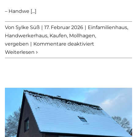
– Handwe [...]
Von
Sylke Süß
|
17. Februar 2026
|
Einfamilienhaus
,
Handwerkerhaus
,
Kaufen
,
Mollhagen
,
für
vergeben
|
Kommentare deaktiviert
VERKAUFT
Weiterlesen
–
Historisches
Einfamilienhaus
mit
Entwicklungspote
in
Mollhagen