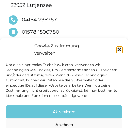
blank
22952 Lütjensee
04154 795767
01578 1500780
info@suessimmobilien.de
Cookie-Zustimmung
verwalten
Um dir ein optimales Erlebnis zu bieten, verwenden wir
Technologien wie Cookies, um Geräteinformationen zu speichern
und/oder darauf zuzugreifen. Wenn du diesen Technologien
zustimmst, können wir Daten wie das Surfverhalten oder
eindeutige IDs auf dieser Website verarbeiten. Wenn du deine
Zustimmung nicht erteilst oder zurückziehst, können bestimmte
Merkmale und Funktionen beeinträchtigt werden.
Akzeptieren
Ablehnen