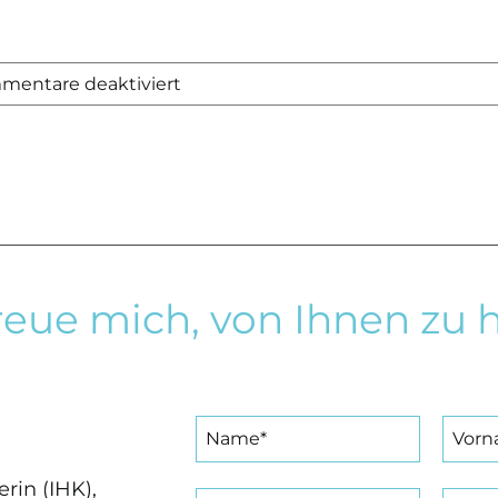
für
mentare deaktiviert
VERKAUFT
–
Mehrgenerationenhaus
auf
Traumgrundstück
in
Schönberg
freue mich, von Ihnen zu 
rin (IHK),