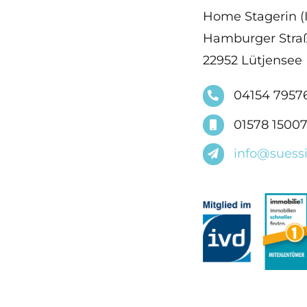
Home Stagerin (
Hamburger Straß
22952 Lütjensee
04154 7957
01578 1500
info@suess