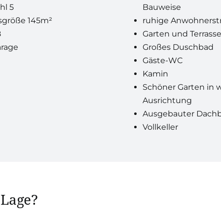
hl 5
Bauweise
sgröße 145m²
ruhige Anwohnerst
8
Garten und Terrass
arage
Großes Duschbad
Gäste-WC
Kamin
Schöner Garten in w
Ausrichtung
Ausgebauter Dach
Vollkeller
 Lage?