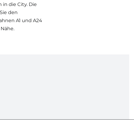
n die City. Die
 Sie den
ahnen A1 und A24
 Nähe.