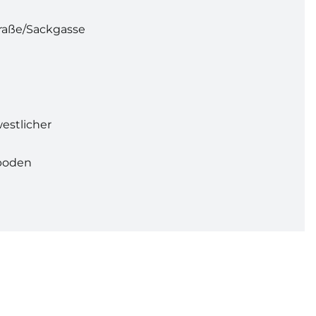
raße/Sackgasse
e
estlicher
boden