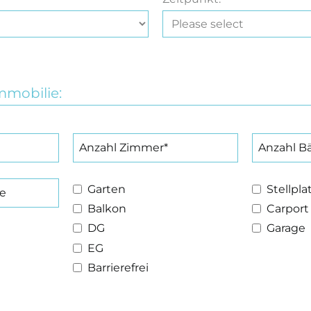
mmobilie:
Garten
Stellpla
Balkon
Carport
DG
Garage
EG
Barrierefrei