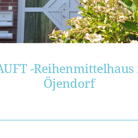
UFT -Reihenmittelhaus 
Öjendorf