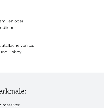
amilien oder
ndlicher
utzfläche von ca.
 und Hobby.
erkmale:
n massiver